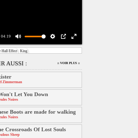
04:19
Mute
Settings
PIP
Enter
 Hall Effect
King
fullscreen
R AUSSI :
:: VOIR PLUS ::
ister
el Zimmerman
Won't Let You Down
ules Noires
ese Boots are made for walking
ules Noires
e Crossroads Of Lost Souls
ulous Sheep