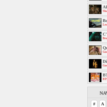
Al
Sh
B
Les
C'
Br
Qu
Gue
Di
Gue
B
BT
NA
#
A