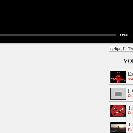
00:00
/
clips
H
The
VOI
Ex
Ax
I 
Gue
Th
Gue
Th
Fab