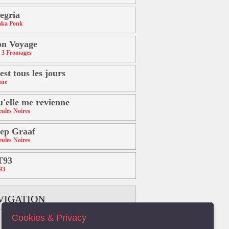
egria
aka Ponk
on Voyage
 3 Fromages
est tous les jours
une
'elle me revienne
ules Noires
ep Graaf
ules Noires
T93
93
VIGATION
Cookies & Privacy
B
C
D
E
F
G
H