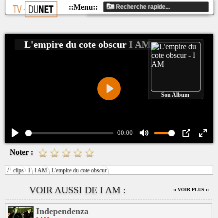
L'empire du cote obscur
I AM
Son Album
Play
00:00
Play
Mute
PIP
Ente
Noter :
fulls
/
clips
I
I AM
L'empire du cote obscur
VOIR AUSSI DE I AM :
:: VOIR PLUS ::
Independenza