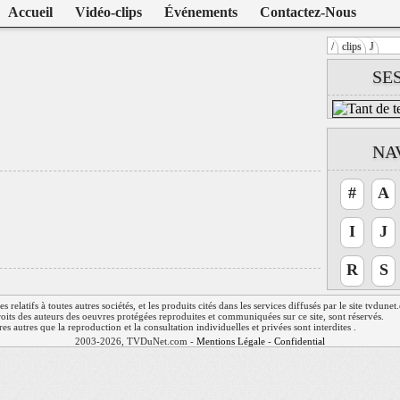
Accueil
Vidéo-clips
Événements
Contactez-Nous
/
clips
J
Warning
: U
SE
/home/clien
on line
104
Jacno
NA
#
A
I
J
R
S
relatifs à toutes autres sociétés, et les produits cités dans les services diffusés par le site tvdune
 droits des auteurs des oeuvres protégées reproduites et communiquées sur ce site, sont réservés.
res autres que la reproduction et la consultation individuelles et privées sont interdites .
2003-2026, TVDuNet.com -
Mentions Légale
-
Confidentialité