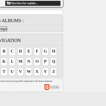
ndefined array key "artiste_id" in
S ALBUMS :
ts/858fbe13c5dafaea9ccb87e1c41d4337/web/clip_global.php
VIGATION
B
C
D
E
F
G
H
K
L
M
N
O
P
Q
T
U
V
W
X
Y
Z
t.com sont la propriété respective de leurs auteurs