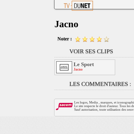
Jacno
Noter :
VOIR SES CLIPS
Le Sport
Jacno
LES COMMENTAIRES :
Les logos, Media , marques, et iconographies 
Le site respecte le droit d'auteur. Tous les
Sauf autorisation, toute utilisation des oeuv