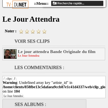
Le Jour Attendra
Noter :
VOIR SES CLIPS
Le jour attendra Bande Originale du film
Le Jour Attendra
LES COMMENTAIRES :
/
clips
J
Warning
: Undefined array key "artiste_id" in
/home/clients/858fbe13c5dafaea9ccb87e1c41d4337/web/clip_glob
on line
104
Le Jour Attendra
SES ALBUMS :