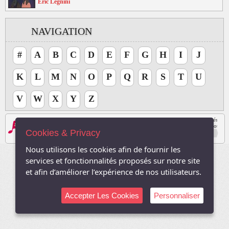
Eric Legnini
NAVIGATION
#
A
B
C
D
E
F
G
H
I
J
K
L
M
N
O
P
Q
R
S
T
U
V
W
X
Y
Z
Les logos, Media , marques, et iconographies relatifs à toutes autres sociétés, et l
Le site respecte le droit d'auteur. Tous les droits des auteurs des oeuvres protégé
Cookies & Privacy
Sauf autorisation, toute utilisation des oeuvres autres que la reproduction et la co
2003-2026, TVDuNet.com -
Mentions Légale
-
Confidentialité
Nous utilisons les cookies afin de fournir les
services et fonctionnalités proposés sur notre site
et afin d’améliorer l’expérience de nos utilisateurs.
Accepter Les Cookies
Personnaliser