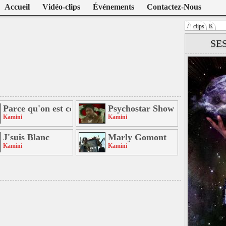
Accueil
Vidéo-clips
Événements
Contactez-Nous
/
clips
K
Warning
: U
SE
/home/clien
on line
104
Kamini
Parce qu'on est con
Psychostar Show
Kamini
Kamini
fuck
J'suis Blanc
Marly Gomont
Kamini
Kamini