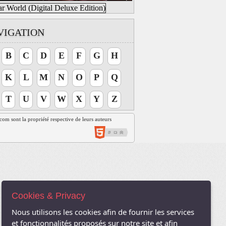
VIGATION
B
C
D
E
F
G
H
K
L
M
N
O
P
Q
T
U
V
W
X
Y
Z
t.com sont la propriété respective de leurs auteurs
Cookies & Privacy
Nous utilisons les cookies afin de fournir les services
et fonctionnalités proposés sur notre site et afin