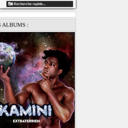
ndefined array key "artiste_id" in
S ALBUMS :
ts/858fbe13c5dafaea9ccb87e1c41d4337/web/clip_global.php