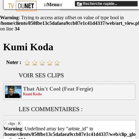
Warning
: Trying to access array offset on value of type bool in
/home/clients/858fbe13c5dafaea9ccb87e1c41d4337/web/art_view.
on line
34
Kumi Koda
Noter :
VOIR SES CLIPS
That Ain't Cool (Feat Fergie)
Kumi Koda
LES COMMENTAIRES :
/
clips
K
Warning
: Undefined array key "artiste_id" in
/home/clients/858fbe13c5dafaea9ccb87e1c41d4337/web/clip_glob