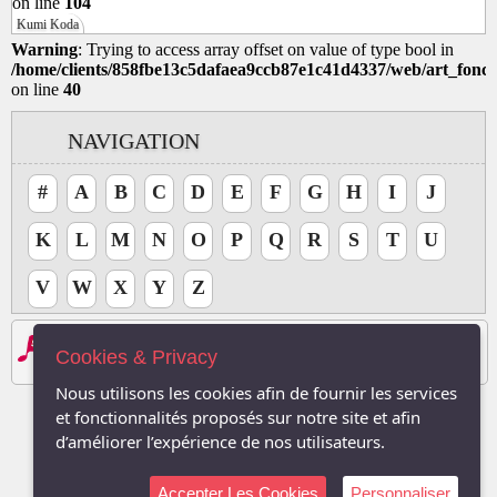
on line
104
Kumi Koda
Warning
: Trying to access array offset on value of type bool in
/home/clients/858fbe13c5dafaea9ccb87e1c41d4337/web/art_fonct
on line
40
NAVIGATION
#
A
B
C
D
E
F
G
H
I
J
K
L
M
N
O
P
Q
R
S
T
U
V
W
X
Y
Z
Les logos, Media , marques, et iconographies relatifs à toutes autres sociétés, et l
Le site respecte le droit d'auteur. Tous les droits des auteurs des oeuvres protégé
Cookies & Privacy
Sauf autorisation, toute utilisation des oeuvres autres que la reproduction et la co
2003-2026, TVDuNet.com -
Mentions Légale
-
Confidentialité
Nous utilisons les cookies afin de fournir les services
et fonctionnalités proposés sur notre site et afin
d’améliorer l’expérience de nos utilisateurs.
Accepter Les Cookies
Personnaliser