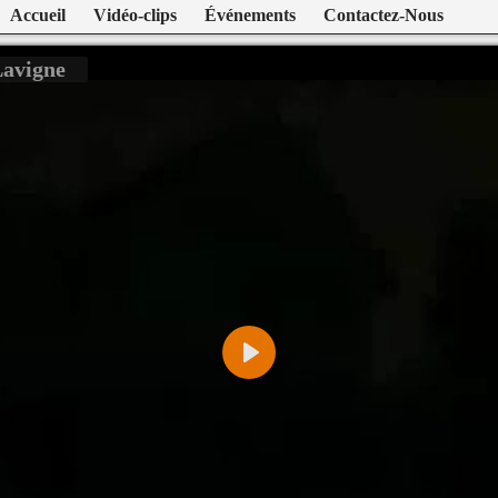
Accueil
Vidéo-clips
Événements
Contactez-Nous
Lavigne
Play