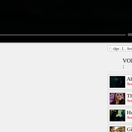
00
/
clips
L
Avr
VO
:
Al
Avr
Th
Avr
H
Avr
Gi