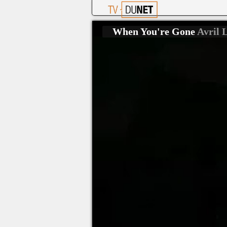
When You're Gone
Avril 