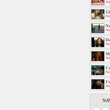
Avr
Gi
Avr
N
Avr
Do
Avr
M
Avr
Co
Avr
I'
Avr
NA