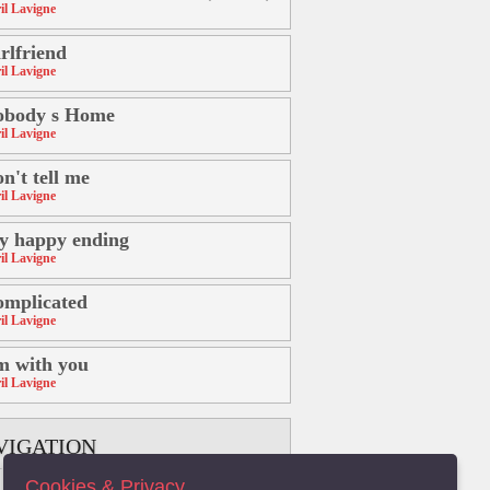
il Lavigne
rlfriend
il Lavigne
obody s Home
il Lavigne
n't tell me
il Lavigne
y happy ending
il Lavigne
mplicated
il Lavigne
m with you
il Lavigne
VIGATION
Cookies & Privacy