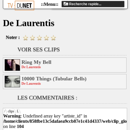
De Laurentis
Noter :
VOIR SES CLIPS
Ring My Bell
De Laurentis
10000 Things (Tubular Bells)
De Laurentis
LES COMMENTAIRES :
/
clips
L
Warning
: Undefined array key "artiste_id" in
/home/clients/858fbe13c5dafaea9ccb87e1c41d4337/web/clip_glob
on line
104