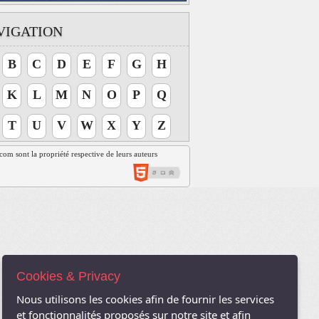
VIGATION
B
C
D
E
F
G
H
K
L
M
N
O
P
Q
T
U
V
W
X
Y
Z
t.com sont la propriété respective de leurs auteurs
Cookies & Privacy
Nous utilisons les cookies afin de fournir les services
et fonctionnalités proposés sur notre site et afin