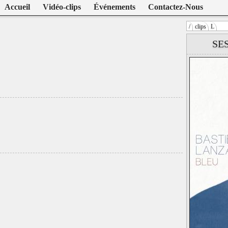
Accueil
Vidéo-clips
Événements
Contactez-Nous
/
clips
L
Warning
: U
SE
/home/clien
on line
104
Bastien Lanza