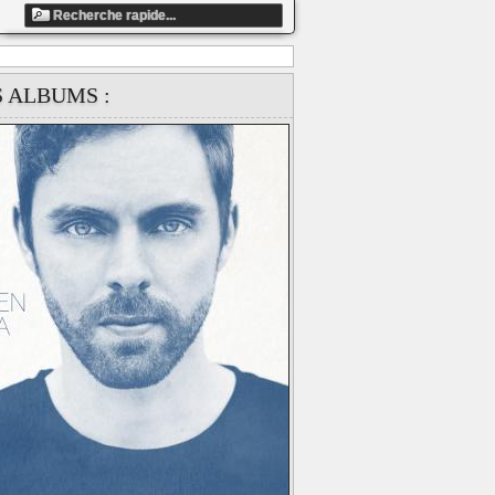
ndefined array key "artiste_id" in
S ALBUMS :
ts/858fbe13c5dafaea9ccb87e1c41d4337/web/clip_global.php