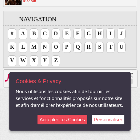
Madcon
NAVIGATION
#
A
B
C
D
E
F
G
H
I
J
K
L
M
N
O
P
Q
R
S
T
U
V
W
X
Y
Z
Les logos, Media , marques, et iconographies relatifs à toutes autres sociétés, et l
Le site respecte le droit d'auteur. Tous les droits des auteurs des oeuvres protégé
Cookies & Privacy
Sauf autorisation, toute utilisation des oeuvres autres que la reproduction et la co
2003-2026, TVDuNet.com -
Mentions Légale
-
Confidentialité
Nous utilisons les cookies afin de fournir les
services et fonctionnalités proposés sur notre site
et afin d’améliorer l’expérience de nos utilisateurs.
Accepter Les Cookies
Personnaliser