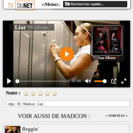
Liar
Madcon
Son Album
Play
00:00
Play
Mute
PIP
Ente
Noter :
fulls
/
clips
M
Madcon
Liar
VOIR AUSSI DE MADCON :
:: VOIR PLUS ::
Beggin'