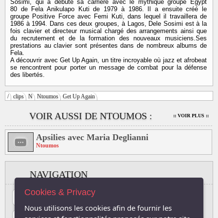
Sosimi, qui a débuté sa carrière avec le mythique groupe Egypt
80 de Fela Anikulapo Kuti de 1979 à 1986. Il a ensuite créé le
groupe Positive Force avec Femi Kuti, dans lequel il travaillera de
1986 à 1994. Dans ces deux groupes, à Lagos, Dele Sosimi est à la
fois clavier et directeur musical chargé des arrangements ainsi que
du recrutement et de la formation des nouveaux musiciens.Ses
prestations au clavier sont présentes dans de nombreux albums de
Fela.
A découvrir avec Get Up Again, un titre incroyable où jazz et afrobeat
se rencontrent pour porter un message de combat pour la défense
des libertés.
/
clips
N
Ntoumos
Get Up Again
VOIR AUSSI DE NTOUMOS :
:: VOIR PLUS ::
Apsilies avec Maria Deglianni
Ntoumos
NAVIGATION
Cookies & Privacy
#
A
B
C
D
E
F
G
H
I
J
Nous utilisons les cookies afin de fournir les
K
L
M
N
O
P
Q
R
S
T
U