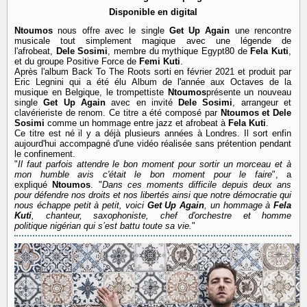
Disponible en digital
Ntoumos
nous offre avec le single
Get Up Again
une rencontre
musicale tout simplement magique avec une légende de
l'afrobeat,
Dele Sosimi
, membre du mythique Egypt80 de
Fela Kuti
,
et du groupe Positive Force de
Femi Kuti
.
Après l'album Back To The Roots sorti en février 2021 et produit par
Eric Legnini qui a été élu Album de l'année aux Octaves de la
musique en Belgique, le trompettiste
Ntoumos
présente un nouveau
single
Get Up Again
avec en invité
Dele Sosimi
, arrangeur et
clavérieriste de renom. Ce titre a été composé par
Ntoumos et Dele
Sosimi
comme un hommage entre jazz et afrobeat à
Fela Kuti
.
Ce titre est né il y a déjà plusieurs années à Londres. Il sort enfin
aujourd'hui accompagné d'une vidéo réalisée sans prétention pendant
le confinement.
"
Il faut parfois attendre le bon moment pour sortir un morceau et à
mon humble avis c'était le bon moment pour le faire
", a
expliqué
Ntoumos
. "
Dans ces moments difficile depuis deux ans
pour défendre nos droits et nos libertés ainsi que notre démocratie qui
nous échappe petit à petit, voici
Get Up Again
, un hommage à
Fela
Kuti
, chanteur, saxophoniste, chef d'orchestre et homme
politique nigérian qui s’est battu toute sa vie.
"