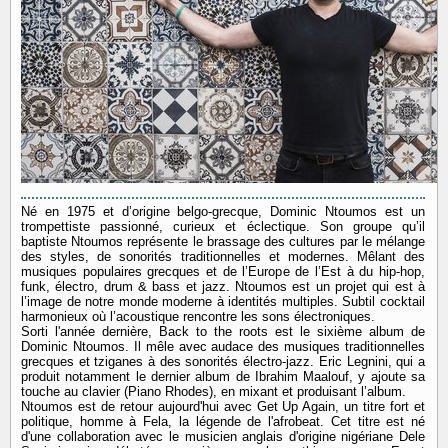
Né en 1975 et d’origine belgo-grecque, Dominic Ntoumos est un
trompettiste passionné, curieux et éclectique. Son groupe qu’il
baptiste Ntoumos représente le brassage des cultures par le mélange
des styles, de sonorités traditionnelles et modernes. Mêlant des
musiques populaires grecques et de l’Europe de l’Est à du hip-hop,
funk, électro, drum & bass et jazz. Ntoumos est un projet qui est à
l’image de notre monde moderne à identités multiples. Subtil cocktail
harmonieux où l’acoustique rencontre les sons électroniques.
Sorti l'année dernière, Back to the roots est le sixième album de
Dominic Ntoumos. Il mêle avec audace des musiques traditionnelles
grecques et tziganes à des sonorités électro-jazz. Eric Legnini, qui a
produit notamment le dernier album de Ibrahim Maalouf, y ajoute sa
touche au clavier (Piano Rhodes), en mixant et produisant l’album.
Ntoumos est de retour aujourd'hui avec Get Up Again, un titre fort et
politique, homme à Fela, la légende de l'afrobeat. Cet titre est né
d'une collaboration avec le musicien anglais d'origine nigériane Dele