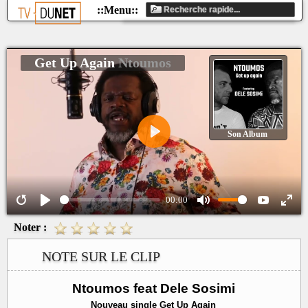
Get Up Again
Ntoumos
Son Album
Play
00:00
Noter :
NOTE SUR LE CLIP
Ntoumos feat Dele Sosimi
Nouveau single Get Up Again