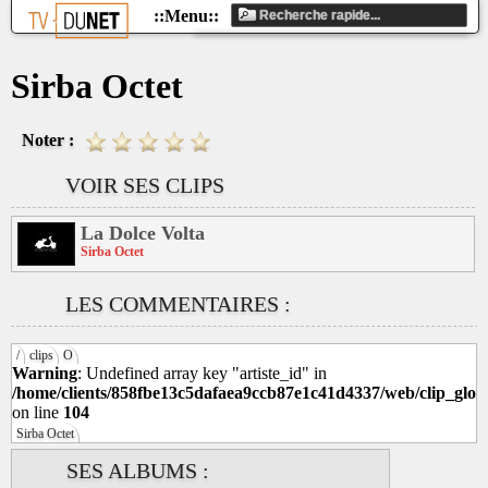
Sirba Octet
Noter :
VOIR SES CLIPS
La Dolce Volta
Sirba Octet
LES COMMENTAIRES :
/
clips
O
Warning
: Undefined array key "artiste_id" in
/home/clients/858fbe13c5dafaea9ccb87e1c41d4337/web/clip_glob
on line
104
Sirba Octet
SES ALBUMS :