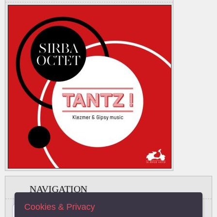
NAVIGATION
Cookies & Privacy
#
A
B
C
D
E
F
G
H
I
J