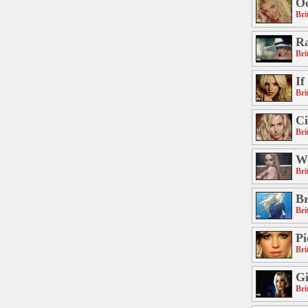
O
Bri
R
Bri
If
Bri
Ci
Bri
Wo
Bri
Br
Bri
Pi
Bri
G
Bri