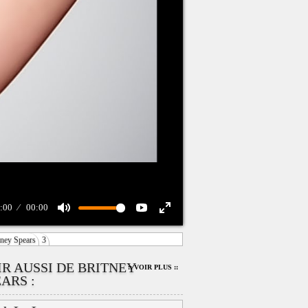
:00
00:00
tney Spears
3
IR AUSSI DE BRITNEY
:: VOIR PLUS ::
ARS :