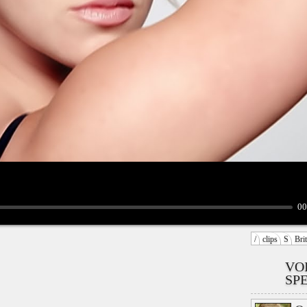
00
/
clips
S
Bri
VO
SPE