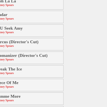
oh La La
tney Spears
adar
tney Spears
 U Seek Amy
tney Spears
rcus (Director's Cut)
tney Spears
manizer (Director's Cut)
tney Spears
eak The Ice
tney Spears
ece Of Me
tney Spears
imme More
tney Spears