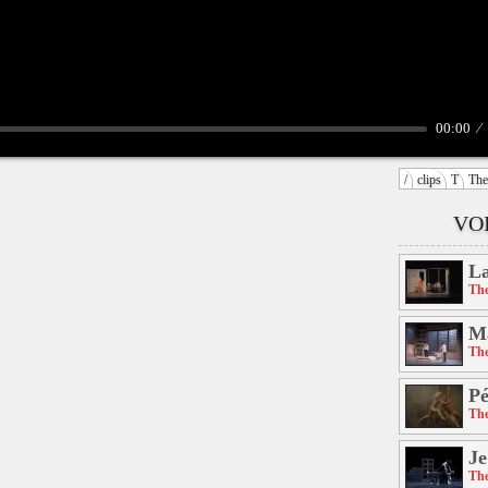
00:00
/
clips
T
The
VOI
La
The
Ma
The
Pé
The
Je
The