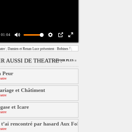
01:04
Mute
Settings
PIP
Enter
atre
Damien et Renan Luce présentent : Bobines !
fullscreen
R AUSSI DE THEATRE :
:: VOIR PLUS ::
 Peur
atre
riage et Châtiment
atre
gase et Icare
atre
 t’ai rencontré par hasard Aux Folies Bergère
atre