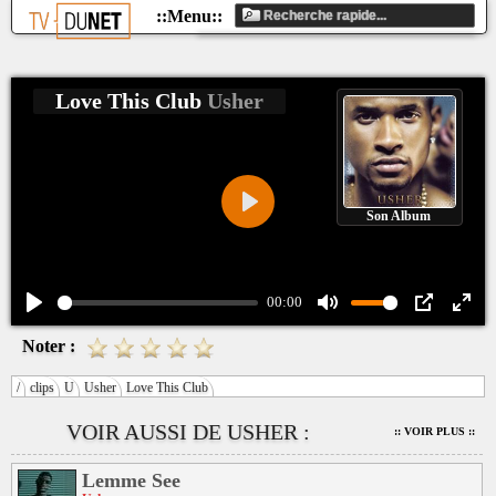
Love This Club
Usher
Son Album
Play
00:00
Play
Mute
PIP
Ente
Noter :
fulls
/
clips
U
Usher
Love This Club
VOIR AUSSI DE USHER :
:: VOIR PLUS ::
Lemme See