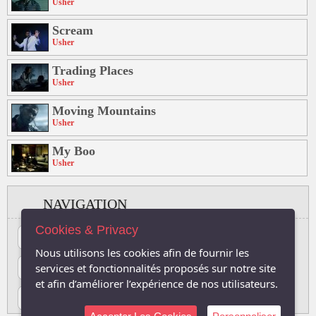
Usher
Scream
Usher
Trading Places
Usher
Moving Mountains
Usher
My Boo
Usher
NAVIGATION
Cookies & Privacy
#
A
B
C
D
E
F
G
H
I
J
Nous utilisons les cookies afin de fournir les
K
L
M
N
O
P
Q
R
S
T
U
services et fonctionnalités proposés sur notre site
et afin d’améliorer l’expérience de nos utilisateurs.
V
W
X
Y
Z