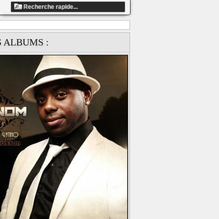
ndefined array key "artiste_id" in
S ALBUMS :
ts/858fbe13c5dafaea9ccb87e1c41d4337/web/clip_global.php