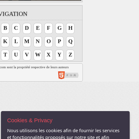
VIGATION
B
C
D
E
F
G
H
K
L
M
N
O
P
Q
T
U
V
W
X
Y
Z
t.com sont la propriété respective de leurs auteurs
Cookies & Privacy
Nous utilisons les cookies afin de fournir les services
et fonctionnalités proposés sur notre site et afin