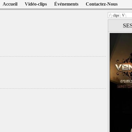
Accueil
Vidéo-clips
Événements
Contactez-Nous
/
clips
V
Warning
: U
SE
/home/clien
on line
104
Venom
att Houston)