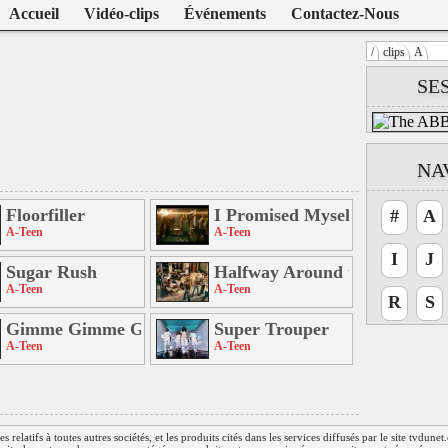
Accueil
Vidéo-clips
Événements
Contactez-Nous
/
clips
A
Warning
: U
SE
/home/clien
on line
104
A-Teen
NA
e
Floorfiller
I Promised Myself
#
A
A-Teen
A-Teen
I
J
Sugar Rush
Halfway Around the World
A-Teen
A-Teen
R
S
Gimme Gimme Gimme
Super Trouper
A-Teen
A-Teen
relatifs à toutes autres sociétés, et les produits cités dans les services diffusés par le site tvdune