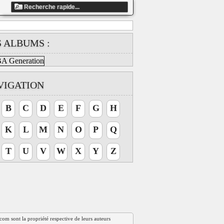
ndefined array key "artiste_id" in
S ALBUMS :
ts/858fbe13c5dafaea9ccb87e1c41d4337/web/clip_global.php
VIGATION
B
C
D
E
F
G
H
K
L
M
N
O
P
Q
T
U
V
W
X
Y
Z
t.com sont la propriété respective de leurs auteurs