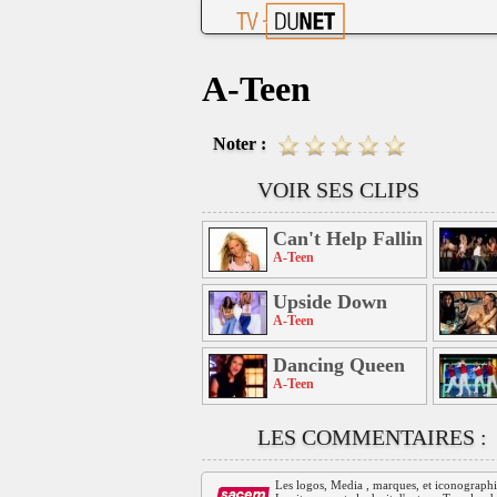
A-Teen
Noter :
VOIR SES CLIPS
Can't Help Falling in Lov
A-Teen
Upside Down
A-Teen
Dancing Queen
A-Teen
LES COMMENTAIRES :
Les logos, Media , marques, et iconographies 