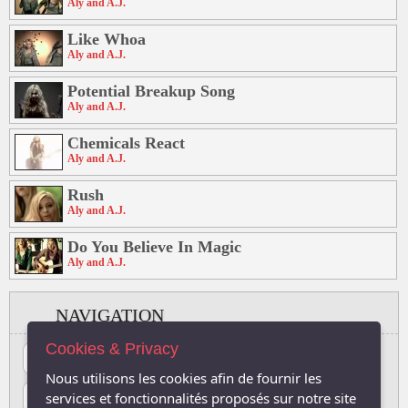
Aly and A.J.
Like Whoa
Aly and A.J.
Potential Breakup Song
Aly and A.J.
Chemicals React
Aly and A.J.
Rush
Aly and A.J.
Do You Believe In Magic
Aly and A.J.
NAVIGATION
Cookies & Privacy
#
A
B
C
D
E
F
G
H
I
J
Nous utilisons les cookies afin de fournir les
K
L
M
N
O
P
Q
R
S
T
U
services et fonctionnalités proposés sur notre site