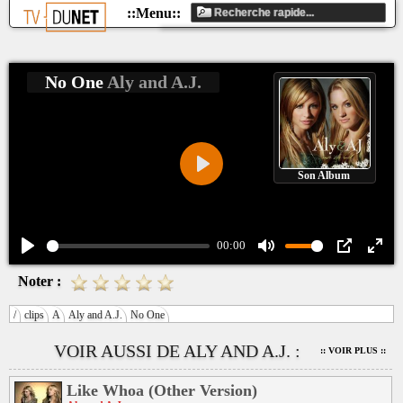
No One
Aly and A.J.
Son Album
Play
00:00
Play
Mute
PIP
Ente
Noter :
fulls
/
clips
A
Aly and A.J.
No One
VOIR AUSSI DE ALY AND A.J. :
:: VOIR PLUS ::
Like Whoa (Other Version)