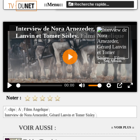
Interview de Nora Arnezeder, Gérard
Lanvin et Tomer Sisley.
Films Angelique
Son Album
Play
00:00
Play
Mute
Settings
PIP
Ente
Noter :
fulls
/
clips
A
Films Angelique
Interview de Nora Arnezeder, Gérard Lanvin et Tomer Sisley.
VOIR AUSSI :
:: VOIR PLUS ::