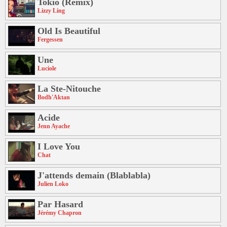
Tokio (Remix)
Lizzy Ling
Old Is Beautiful
Fergessen
Une
Luciole
La Ste-Nitouche
Bodh'Aktan
Acide
Jenn Ayache
I Love You
Chat
J'attends demain (Blablabla)
Julien Loko
Par Hasard
Jérémy Chapron