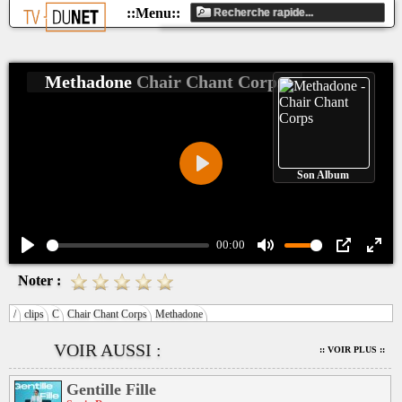
Methadone
Chair Chant Corps
Son Album
Play
00:00
Play
Mute
PIP
Ente
Noter :
fulls
/
clips
C
Chair Chant Corps
Methadone
VOIR AUSSI :
:: VOIR PLUS ::
Gentille Fille