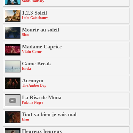
Sonia Roussey
1,2,3 Soleil
Lulu Gainsbourg
Mourir au soleil
Slon
Madame Caprice
Vilain Coeur
Game Break
Enola
Acronym
The Amber Day
La Risa de Mona
Paloma Negra
Tout va bien je vais mal
Elan
Heureux heureux