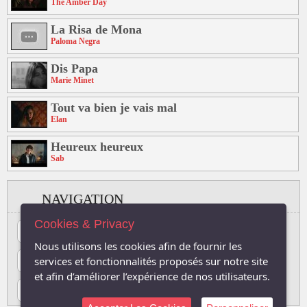
The Amber Day
La Risa de Mona
Paloma Negra
Dis Papa
Marie Minet
Tout va bien je vais mal
Elan
Heureux heureux
Sab
NAVIGATION
Cookies & Privacy
#
A
B
C
D
E
F
G
H
I
J
Nous utilisons les cookies afin de fournir les
K
L
M
N
O
P
Q
R
S
T
U
services et fonctionnalités proposés sur notre site
et afin d’améliorer l’expérience de nos utilisateurs.
V
W
X
Y
Z