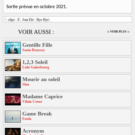
Sortie prévue en octobre 2021.
/
clips
E
Jota Efe
Bye Bye
VOIR AUSSI :
:: VOIR PLUS ::
Gentille Fille
Sonia Roussey
1,2,3 Soleil
Lulu Gainsbourg
Mourir au soleil
Slon
Madame Caprice
Vilain Coeur
Game Break
Enola
Acronym