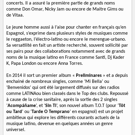
concerts. Il a assuré la première partie de grands noms
comme Don Omar, Nicky Jam ou encore de Maitre Gims ou
de Vitaa.
Le jeune homme aussi à l’aise pour chanter en français qu’en
Espagnol, s’exprime dans plusieurs styles de musiques comme
le reggaeton, l’électro-latino ou encore le merengue-urbano.
Sa versatilité en fait un artiste recherché, souvent sollicité par
ses pairs pour des collaborations notamment avec de grands
noms de la musique latino en France comme Santi, Dj Kader
K, Papa London ou encore Anna Torres.
En 2014 il sort un premier album «
Preliminares
» et a depuis
enchainé de nombreux singles, comme ‘Mi Bella’ ou
‘Benvenidos’ qui ont été largement diffusés sur des radios
comme LATINAou bien classés dans le Top des clubs. Repoussé
à cause de la crise sanitaire, après la sortie des 2 singles
‘
Acompáñame
’, et ‘
Sin Ti
’, son nouvel album T.O.T (pour ‘
Tôt
ou Tard
’ ou ‘
Tarde O Temprano
‘ en espagnol) est un projet
ambitieux qui explore les différents courants actuels de la
musique latino, devenue en quelques années un genre
universel.