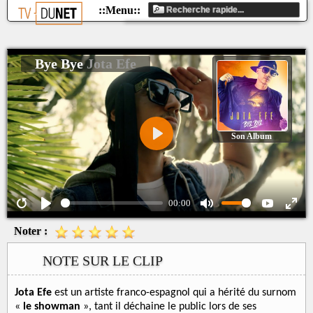
Bye Bye
Jota Efe
Son Album
Play
00:00
Noter :
NOTE SUR LE CLIP
Jota Efe
est un artiste franco-espagnol qui a hérité du surnom
«
le showman
», tant il déchaine le public lors de ses