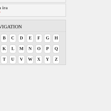
 ira
b
VIGATION
B
C
D
E
F
G
H
K
L
M
N
O
P
Q
T
U
V
W
X
Y
Z