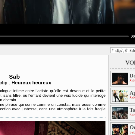
00
/
clips
S
Sab
VOI
De
Sab
Sa
lip : Heureux heureux
logue intime entre l’artiste qu’elle est devenue et la petite
Ap
r, sans filtre, où l’enfant devient une voix lucide qui interroge
Sa
 en chemin.
» Une phrase qui sonne comme un constat, mais aussi comme
pection avec justesse, dans une atmosphère à la fois fragile
To
Sa
On
Sa