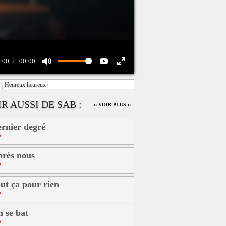
:00
00:00
Heureux heureux
R AUSSI DE SAB :
:: VOIR PLUS ::
rnier degré
b
rès nous
b
ut ça pour rien
b
 se bat
b