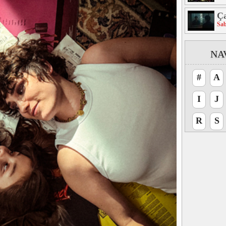
Ça
Sa
NA
#
A
I
J
R
S