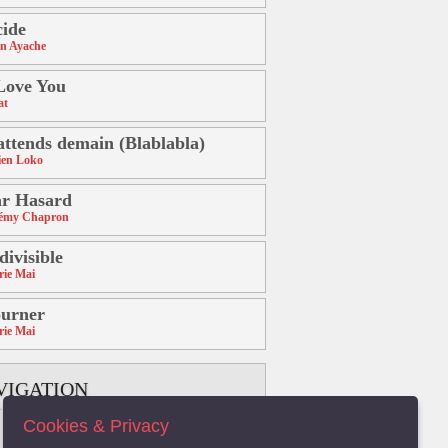
ide
n Ayache
Love You
at
attends demain (Blablabla)
ien Loko
r Hasard
rémy Chapron
divisible
ie Mai
urner
ie Mai
VIGATION
Cookies & Privacy
B
C
D
E
F
G
H