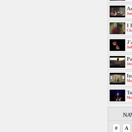
Ac
Jen
I 
Ch
J'
Jul
Pa
Jé
In
Mar
To
Mar
NA
#
A