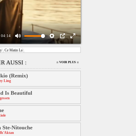
04:14
Mute
Settings
PIP
Enter
y
Ce Matin La
fullscreen
R AUSSI :
:: VOIR PLUS ::
kio (Remix)
zy Ling
d Is Beautiful
gessen
ne
iole
 Ste-Nitouche
dh'Aktan