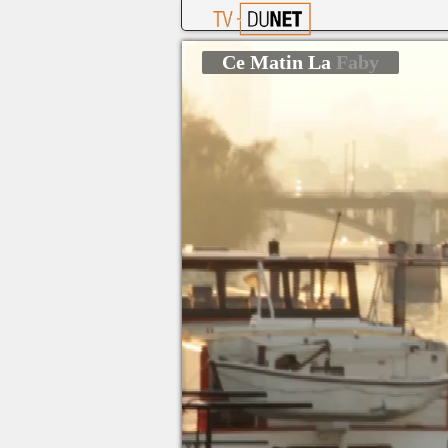
Ce Matin La
Faby