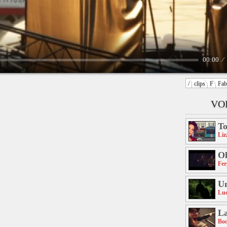
00:00
/
clips
F
Fab
VOI
To
Liz
Ol
Fer
U
Luc
La
Bo