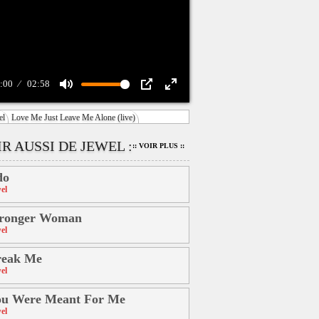
:00
02:58
Mute
PIP
Enter
el
Love Me Just Leave Me Alone (live)
fullscreen
R AUSSI DE JEWEL :
:: VOIR PLUS ::
do
el
tronger Woman
el
reak Me
el
ou Were Meant For Me
el