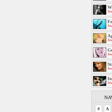
Wi
Jew
Fo
Jew
Ag
Jew
Go
Jew
St
Jew
In
Jew
NA
#
A