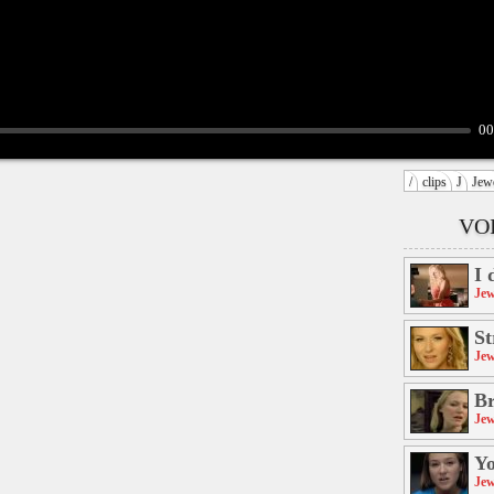
00
/
clips
J
Jew
VOI
I 
Jew
S
Jew
B
Jew
Y
Jew