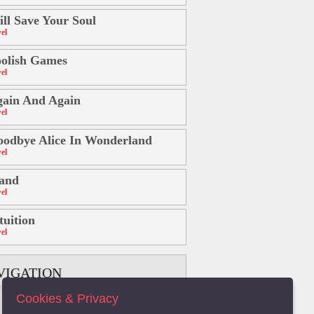
ll Save Your Soul
el
olish Games
el
ain And Again
el
odbye Alice In Wonderland
el
and
el
tuition
el
VIGATION
Cookies & Privacy
B
C
D
E
F
G
H