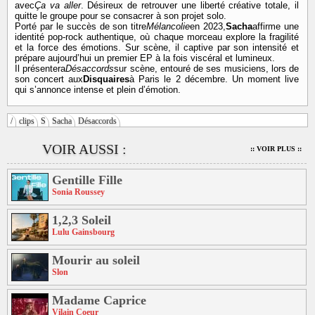
avec
Ça va aller
. Désireux de retrouver une liberté créative totale, il
quitte le groupe pour se consacrer à son projet solo.
Porté par le succès de son titre
Mélancolie
en 2023,
Sacha
affirme une
identité pop-rock authentique, où chaque morceau explore la fragilité
et la force des émotions. Sur scène, il captive par son intensité et
prépare aujourd’hui un premier EP à la fois viscéral et lumineux.
Il présentera
Désaccords
sur scène, entouré de ses musiciens, lors de
son concert aux
Disquaires
à Paris le 2 décembre. Un moment live
qui s’annonce intense et plein d’émotion.
/
clips
S
Sacha
Désaccords
VOIR AUSSI :
:: VOIR PLUS ::
Gentille Fille
Sonia Roussey
1,2,3 Soleil
Lulu Gainsbourg
Mourir au soleil
Slon
Madame Caprice
Vilain Coeur