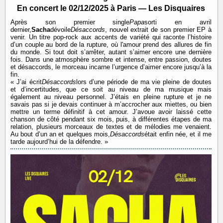
En concert le 02/12/2025 à Paris — Les Disquaires
Après son premier single
Papa
sorti en avril
dernier,
Sacha
dévoile
Désaccords
, nouvel extrait de son premier EP à
venir. Un titre pop-rock aux accents de variété qui raconte l’histoire
d’un couple au bord de la rupture, où l'amour prend des allures de fin
du monde. Si tout doit s’arrêter, autant s’aimer encore une dernière
fois. Dans une atmosphère sombre et intense, entre passion, doutes
et désaccords, le morceau incarne l’urgence d’aimer encore jusqu’à la
fin.
« J’ai écrit
Désaccords
lors d’une période de ma vie pleine de doutes
et d’incertitudes, que ce soit au niveau de ma musique mais
également au niveau personnel. J’étais en pleine rupture et je ne
savais pas si je devais continuer à m’accrocher aux miettes, ou bien
mettre un terme définitif à cet amour. J’avoue avoir laissé cette
chanson de côté pendant six mois, puis, à différentes étapes de ma
relation, plusieurs morceaux de textes et de mélodies me venaient.
Au bout d’un an et quelques mois,
Désaccords
était enfin née, et il me
tarde aujourd’hui de la défendre. »