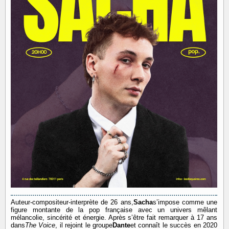
Auteur-compositeur-interprète de 26 ans,
Sacha
s’impose comme une
figure montante de la pop française avec un univers mêlant
mélancolie, sincérité et énergie. Après s’être fait remarquer à 17 ans
dans
The Voice
, il rejoint le groupe
Dante
et connaît le succès en 2020