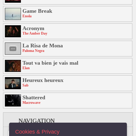
Game Break
Enola
Acronym
The Amber Day
La Risa de Mona
Paloma Negra
Tout va bien je vais mal
Elan
Heureux heureux
Sab
Shattered
Macrowave
NAVIGATION
Cookies & Privacy
#
A
B
C
D
E
F
G
H
I
J