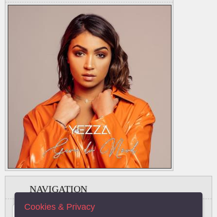
NAVIGATION
Cookies & Privacy
#
A
B
C
D
E
F
G
H
I
J