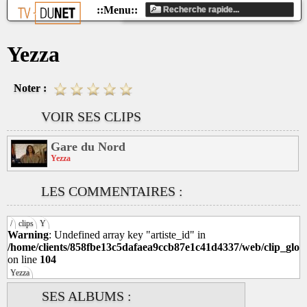
Yezza
Noter :
VOIR SES CLIPS
Gare du Nord
Yezza
LES COMMENTAIRES :
/
clips
Y
Warning
: Undefined array key "artiste_id" in
/home/clients/858fbe13c5dafaea9ccb87e1c41d4337/web/clip_glob
on line
104
Yezza
SES ALBUMS :