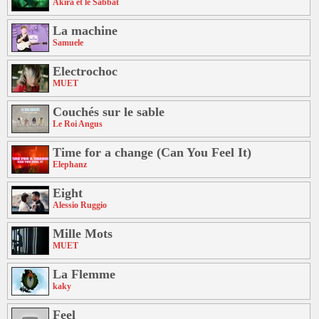
Akira et le Sabbat
La machine
Samuele
Electrochoc
MUET
Couchés sur le sable
Le Roi Angus
Time for a change (Can You Feel It)
Elephanz
Eight
Alessio Ruggio
Mille Mots
MUET
La Flemme
kaky
Feel