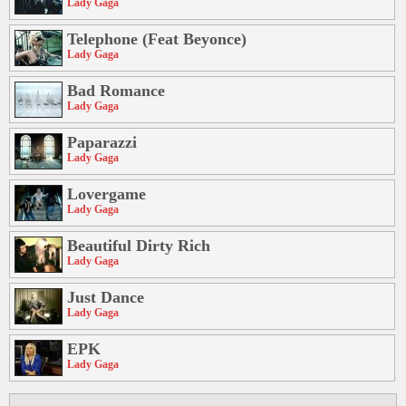
Lady Gaga
Telephone (Feat Beyonce)
Lady Gaga
Bad Romance
Lady Gaga
Paparazzi
Lady Gaga
Lovergame
Lady Gaga
Beautiful Dirty Rich
Lady Gaga
Just Dance
Lady Gaga
EPK
Lady Gaga