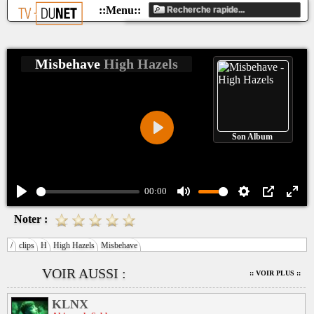
Misbehave
High Hazels
Son Album
Play
00:00
Play
Mute
Settings
PIP
Ente
Noter :
fulls
/
clips
H
High Hazels
Misbehave
VOIR AUSSI :
:: VOIR PLUS ::
KLNX