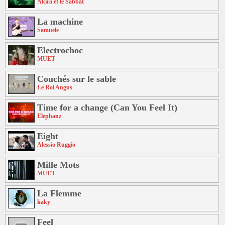
Akira et le Sabbat
La machine
Samuele
Electrochoc
MUET
Couchés sur le sable
Le Roi Angus
Time for a change (Can You Feel It)
Elephanz
Eight
Alessio Ruggio
Mille Mots
MUET
La Flemme
kaky
Feel